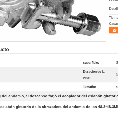
Detal
Tiemp
Capac
ucto
superficie:
G
Duración de la
3
vida:
Tamaño:
4
g del andamio
el descenso forjó el acoplador del eslabón giratori
,
 eslabón giratorio de la abrazadera del andamio de los 48.3*48.3