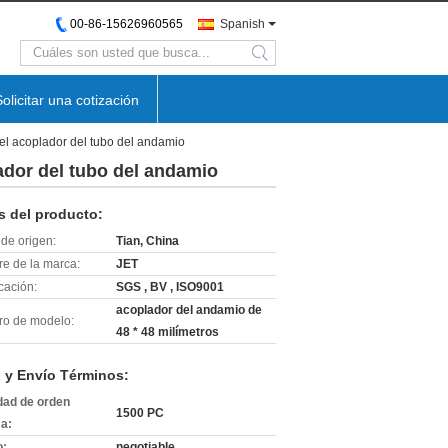
00-86-15626960565
Spanish
search
Solicitar una cotización
 el acoplador del tubo del andamio
lador del tubo del andamio
s del producto:
de origen:
Tian, China
e de la marca:
JET
icación:
SGS , BV , ISO9001
acoplador del andamio de
o de modelo:
48 * 48 milímetros
 y Envío Términos:
dad de orden
1500 PC
a:
o:
negotiable