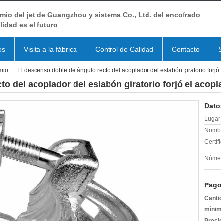
io del jet de Guangzhou y sistema Co., Ltd. del encofrado
lidad es el futuro
os
Visita a la fábrica
Control de Calidad
Contacto
mio
El descenso doble de ángulo recto del acoplador del eslabón giratorio forjó
to del acoplador del eslabón giratorio forjó el acop
Dato
Lugar 
Nombr
Certif
Númer
Pago
Canti
mínim
Preci