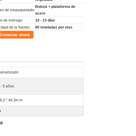
Bolsos + plataforma de
les de empaquetado:
acero
o de entrega:
10 - 15 días
idad de la fuente:
80 toneladas por mes
Contactar ahora
alvanizado
 - 5 años
8,3 * 48.3m m
o
MM