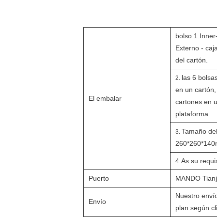
bolso 1.Inner-
Externo - caj
del cartón.
las 6 bolsa
2.
en un cartón
El embalar
cartones en 
plataforma
Tamaño del
3.
260*260*14
4.As su requi
Puerto
MANDO Tianj
Nuestro envío
Envío
plan según cl