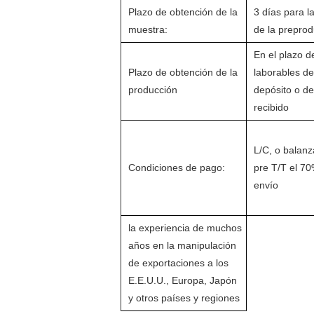
Plazo de obtención de la
3 días para l
muestra:
de la prepro
En el plazo d
Plazo de obtención de la
laborables d
producción
depósito o de
recibido
L/C, o balan
Condiciones de pago:
pre T/T el 70
envío
la experiencia de muchos
años en la manipulación
de exportaciones a los
E.E.U.U., Europa, Japón
y otros países y regiones