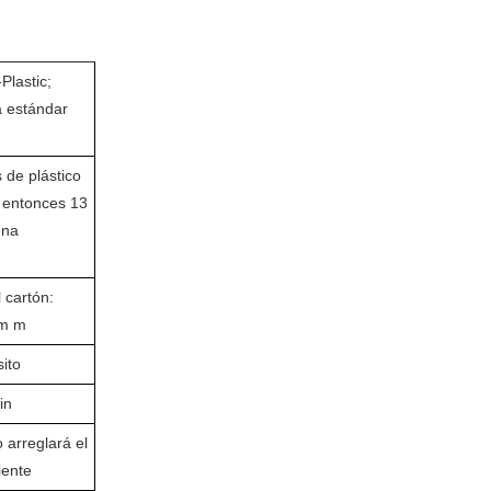
Plastic;
a estándar
s de plástico
, entonces 13
una
 cartón:
0m m
sito
in
 arreglará el
iente