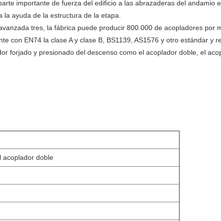
rte importante de fuerza del edificio a las abrazaderas del andamio e
 la ayuda de la estructura de la etapa.
vanzada tres, la fábrica puede producir 800.000 de acopladores por 
te con EN74 la clase A y clase B, BS1139, AS1576 y otro estándar y re
dor forjado y presionado del descenso como el acoplador doble, el acopl
l acoplador doble