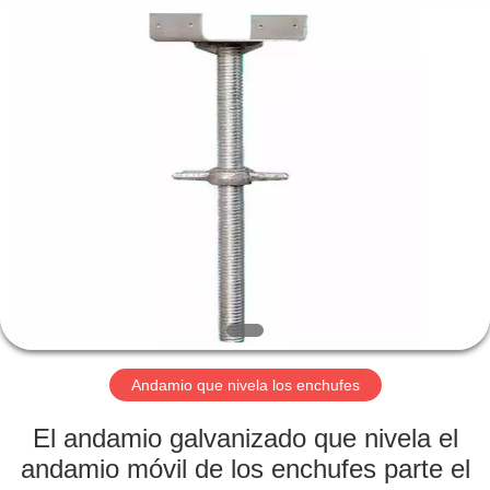
Jet
Scaffold
&
Formwork
System
Co.,
Ltd..
All
INICIO
Rights
Reserved.
PRODUCTOS
SOBRE
NOSOTROS
VISITA
A
Andamio que nivela los enchufes
LA
El andamio galvanizado que nivela el
FÁBRICA
andamio móvil de los enchufes parte el