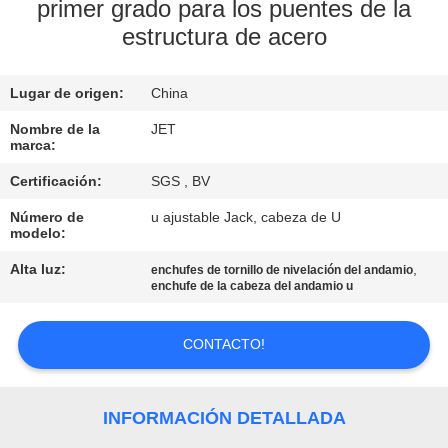
primer grado para los puentes de la
estructura de acero
CONTROL
DE
Lugar de origen:
China
CALIDAD
Nombre de la
JET
marca:
CONTÁCTENOS
Certificación:
SGS , BV
Número de
u ajustable Jack, cabeza de U
PIDA
modelo:
UNA
Alta luz:
,
enchufes de tornillo de nivelación del andamio
enchufe de la cabeza del andamio u
CITA
CONTACTO!
MAPA
DEL
INFORMACIÓN DETALLADA
SITIO