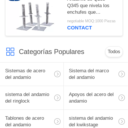
Q345 que nivela los
enchufes que
apuntalan la longitud de
negotiable MOQ:1000 Piezas
Jack 1-4 M del apoyo
CONTACT
del andamio
Categorías Populares
Todos
Sistemas de acero
Sistema del marco
del andamio
del andamio
sistema del andamio
Apoyos del acero del
del ringlock
andamio
Tablones de acero
sistema del andamio
del andamio
del kwikstage