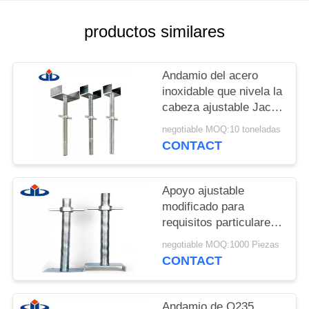
PRIVACY
productos similares
POLICY
Andamio del acero
inoxidable que nivela la
cabeza ajustable Jack
del andamio U de los
negotiable MOQ:10 toneladas
enchufes
CONTACT
Apoyo ajustable
modificado para
requisitos particulares
Jack y hueco, andamio
negotiable MOQ:1000 Piezas
de Jack de la base del
CONTACT
eslabón giratorio
Andamio de Q235