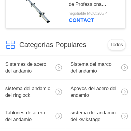
de Professiona
Kwikstage montan para
negotiable MOQ:20GP
los proyectos del
CONTACT
puente
Categorías Populares
Todos
Sistemas de acero
Sistema del marco
del andamio
del andamio
sistema del andamio
Apoyos del acero del
del ringlock
andamio
Tablones de acero
sistema del andamio
del andamio
del kwikstage