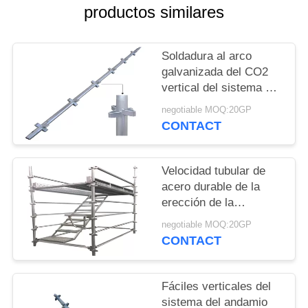
productos similares
PRIVACY
POLICY
Soldadura al arco
galvanizada del CO2
vertical del sistema del
andamio del acero
negotiable MOQ:20GP
Q235 Kwikstage
CONTACT
Velocidad tubular de
acero durable de la
erección de la
soldadura automática
negotiable MOQ:20GP
del andamio de la
CONTACT
etapa de K velozmente
Fáciles verticales del
sistema del andamio