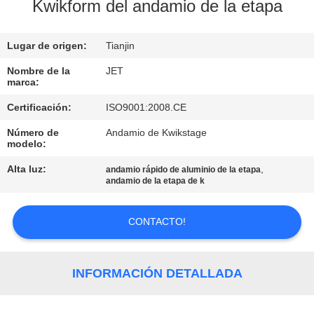
Kwikform del andamio de la etapa
CONTROL
Lugar de origen:
Tianjin
DE
CALIDAD
Nombre de la
JET
marca:
Certificación:
ISO9001:2008.CE
CONTÁCTENOS
Número de
Andamio de Kwikstage
modelo:
PIDA
Alta luz:
,
andamio rápido de aluminio de la etapa
UNA
andamio de la etapa de k
CITA
CONTACTO!
MAPA
DEL
INFORMACIÓN DETALLADA
SITIO