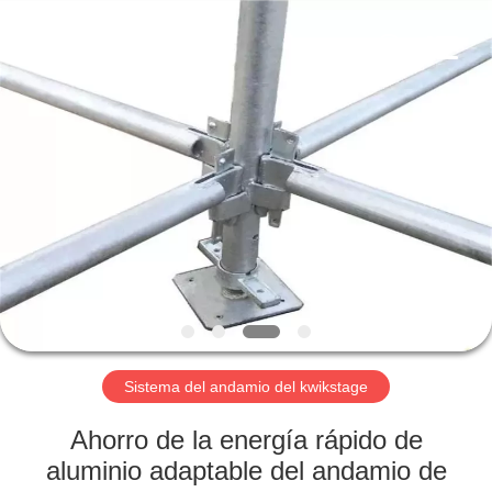
Jet
Scaffold
&
Formwork
System
Co.,
Ltd..
All
INICIO
Rights
Reserved.
PRODUCTOS
SOBRE
NOSOTROS
VISITA
A
Sistema del andamio del kwikstage
LA
Ahorro de la energía rápido de
FÁBRICA
aluminio adaptable del andamio de