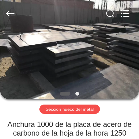
Jet
Scaffold
&
Formwork
System
Co.,
Ltd..
All
INICIO
Rights
Reserved.
PRODUCTOS
SOBRE
NOSOTROS
VISITA
A
Sección hueco del metal
LA
Anchura 1000 de la placa de acero de
FÁBRICA
carbono de la hoja de la hora 1250