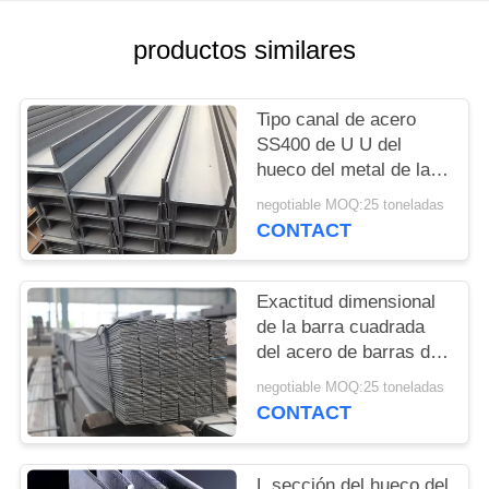
PRIVACY
productos similares
POLICY
Tipo canal de acero
SS400 de U U del
hueco del metal de la
sección estructural de
negotiable MOQ:25 toneladas
la sección
CONTACT
Exactitud dimensional
de la barra cuadrada
del acero de barras de
plano de acero suave
negotiable MOQ:25 toneladas
de la construcción alta
CONTACT
L sección del hueco del