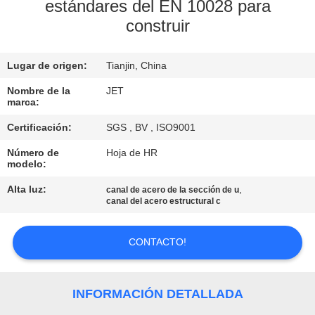
estándares del EN 10028 para
construir
CONTROL
DE
Lugar de origen:
Tianjin, China
CALIDAD
Nombre de la
JET
marca:
CONTÁCTENOS
Certificación:
SGS , BV , ISO9001
Número de
Hoja de HR
PIDA
modelo:
UNA
Alta luz:
,
canal de acero de la sección de u
canal del acero estructural c
CITA
CONTACTO!
MAPA
DEL
INFORMACIÓN DETALLADA
SITIO