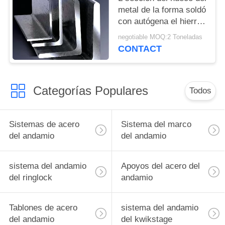
metal de la forma soldó
con autógena el hierro
de ángulo del acero
negotiable MOQ:2 Toneladas
inoxidable 1.25#-25#
CONTACT
Categorías Populares
Todos
Sistemas de acero
Sistema del marco
del andamio
del andamio
sistema del andamio
Apoyos del acero del
del ringlock
andamio
Tablones de acero
sistema del andamio
del andamio
del kwikstage