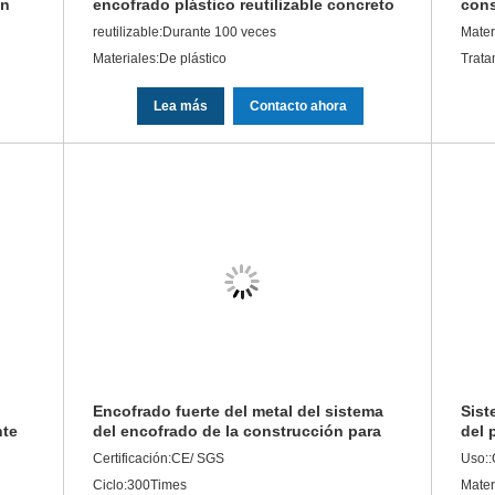
ón
encofrado plástico reutilizable concreto
cons
do
plástico del sistema
alum
reutilizable:Durante 100 veces
Mater
de 
Materiales:De plástico
Trata
Lea más
Contacto ahora
Encofrado fuerte del metal del sistema
Sist
nte
del encofrado de la construcción para
del 
las columnas concretas
del 
Certificación:CE/ SGS
Uso::
Ciclo:300Times
Mater