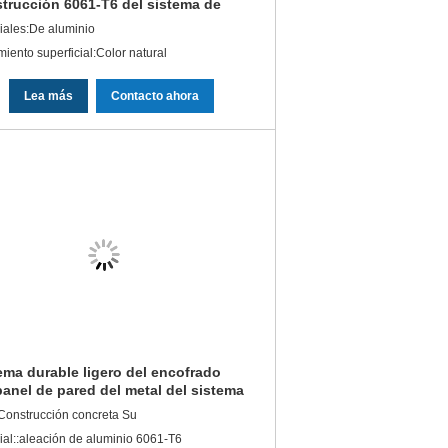
trucción 6061-T6 del sistema de
inio del encofrado para los muros
iales:De aluminio
cemento
miento superficial:Color natural
Lea más
Contacto ahora
ema durable ligero del encofrado
panel de pared del metal del sistema
encofrado de la construcción
Construcción concreta Su
ial::aleación de aluminio 6061-T6