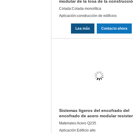
modular de la losa de la construcci
del sistema profesional del encofra
Colada:Colada monolítica
Aplicación:construcción de edificios
Lea más
Contacto ahora
Sistemas ligeros del encofrado del
encofrado de acero modular resiste
de la columna
Materiales:Acero Q235
Aplicación:Edificio alto