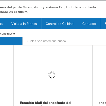
io del jet de Guangzhou y sistema Co., Ltd. del encofrado
lidad es el futuro
os
Visita a la fábrica
Control de Calidad
Contacto
 construcción
Erección fácil del encofrado del
enco