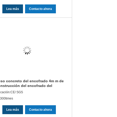
Lea más
Contacto ahora
so concreto del encofrado 4m m de
onstrucción del encofrado del
mio de aluminio del sistema
ficación:CE/ SGS
:300times
Lea más
Contacto ahora