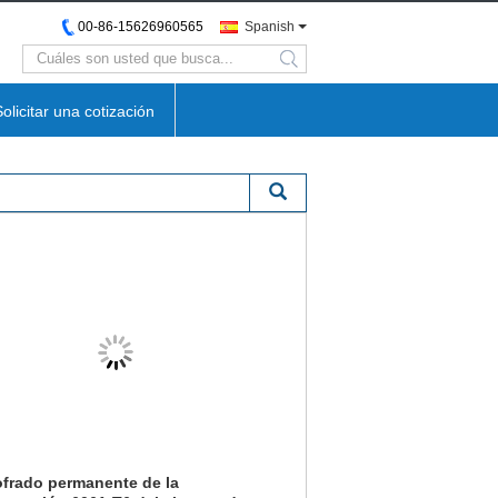
00-86-15626960565
Spanish
search
Solicitar una cotización
frado permanente de la