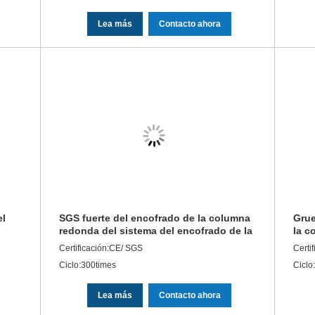
Lea más
Contacto ahora
el
SGS fuerte del encofrado de la columna
Grue
redonda del sistema del encofrado de la
la c
construcción aprobado
anda
Certificación:CE/ SGS
Certi
Ciclo:300times
Ciclo
Lea más
Contacto ahora