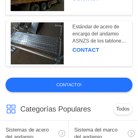
a la prolongación del
andén
Estándar de acero de
encargo del andamio
ASNZS de los tablones
del paseo de los
CONTACT
tablones del andamio
CONTACTO!
Categorías Populares
Todos
Sistemas de acero
Sistema del marco
del andamio
del andamio