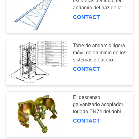
escaleras del tubo del
andamio del haz de la
PRIVACY
escalera del andamio de
CONTACT
POLICY
la pintura sin el gancho
Torre de andamio ligera
móvil de aluminio de los
sistemas de acero
estables del andamio
CONTACT
El descenso
galvanizado acoplador
forjado EN74 del doble
del andamio del
CONTACT
acoplador del eslabón
giratorio forjó