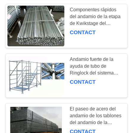
48.3×48.3M M
Componentes rápidos
del andamio de la etapa
de Kwikstage del
sistema modular del
CONTACT
andamio
Andamio fuerte de la
ayuda de tubo de
Ringlock del sistema
vertical del andamio
CONTACT
El paseo de acero del
andamio de los tablones
del andamio de la
calzada del edificio sube
CONTACT