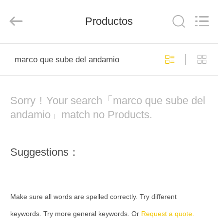
Jet
Scaffold
&
Productos
Formwork
System
Co.,
Ltd..
All
INICIO
Rights
Reserved.
marco que sube del andamio
PRODUCTOS
Sorry！Your search「marco que sube del
SOBRE
andamio」match no Products.
NOSOTROS
Suggestions：
VISITA
A
LA
Make sure all words are spelled correctly. Try different
FÁBRICA
keywords. Try more general keywords. Or
Request a quote.