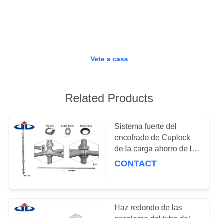
CONTROL
DE
CALIDAD
Vete a casa
CONTÁCTENOS
Related Products
PIDA
UNA
Sistema fuerte del
encofrado de Cuplock
CITA
de la carga ahorro de la
energía de 48.3-48.6
CONTACT
milímetros de diámetro
MAPA
para la construcción
DEL
SITIO
Haz redondo de las