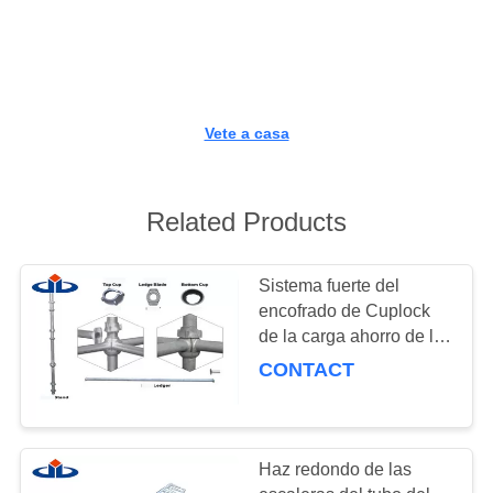
CONTROL
DE
CALIDAD
Vete a casa
CONTÁCTENOS
Related Products
PIDA
UNA
Sistema fuerte del
encofrado de Cuplock
CITA
de la carga ahorro de la
energía de 48.3-48.6
CONTACT
milímetros de diámetro
MAPA
para la construcción
DEL
SITIO
Haz redondo de las