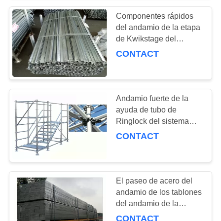
48.3×48.3M M
Componentes rápidos
del andamio de la etapa
de Kwikstage del
sistema modular del
CONTACT
andamio
Andamio fuerte de la
ayuda de tubo de
Ringlock del sistema
vertical del andamio
CONTACT
El paseo de acero del
andamio de los tablones
del andamio de la
calzada del edificio sube
CONTACT