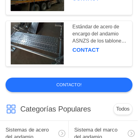
a la prolongación del
andén
Estándar de acero de
encargo del andamio
ASNZS de los tablones
del paseo de los
CONTACT
tablones del andamio
CONTACTO!
Categorías Populares
Todos
Sistemas de acero
Sistema del marco
del andamio
del andamio