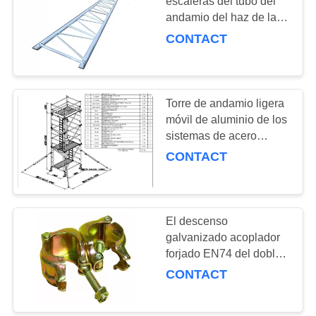
escaleras del tubo del
andamio del haz de la
PRIVACY
escalera del andamio de
CONTACT
POLICY
la pintura sin el gancho
Torre de andamio ligera
móvil de aluminio de los
sistemas de acero
estables del andamio
CONTACT
El descenso
galvanizado acoplador
forjado EN74 del doble
del andamio del
CONTACT
acoplador del eslabón
giratorio forjó