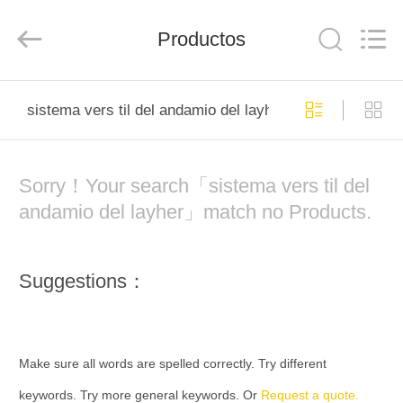
Jet
Scaffold
&
Productos
Formwork
System
Co.,
Ltd..
All
INICIO
Rights
Reserved.
sistema vers til del andamio del layher
PRODUCTOS
Sorry！Your search「sistema vers til del
SOBRE
andamio del layher」match no Products.
NOSOTROS
Suggestions：
VISITA
A
LA
Make sure all words are spelled correctly. Try different
FÁBRICA
keywords. Try more general keywords. Or
Request a quote.