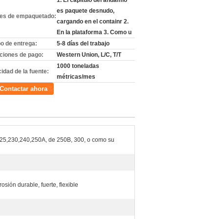
1. El capítulo del andamio
es paquete desnudo,
les de empaquetado:
cargando en el containr 2.
En la plataforma 3. Como u
o de entrega:
5-8 días del trabajo
ciones de pago:
Western Union, L/C, T/T
1000 toneladas
idad de la fuente:
métricas/mes
Contactar ahora
225,230,240,250A, de 250B, 300, o como su
rosión durable, fuerte, flexible