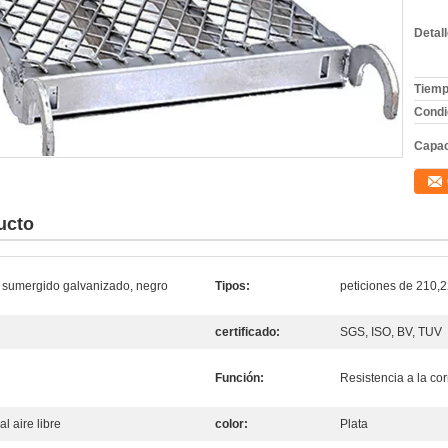
Detal
Tiemp
Condi
Capac
ucto
e sumergido galvanizado, negro
Tipos:
peticiones de 210,
certificado:
SGS, ISO, BV, TUV
Función:
Resistencia a la cor
l aire libre
color:
Plata