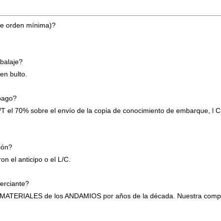
de orden mínima)?
balaje?
en bulto.
pago?
/T el 70% sobre el envío de la copia de conocimiento de embarque, l 
ión?
on el anticipo o el L/C.
merciante?
 MATERIALES de los ANDAMIOS por años de la década. Nuestra compañía 