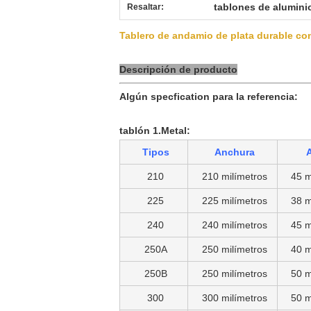
tablones de alumini
Resaltar:
Tablero de andamio de plata durable con
Descripción de producto
Algún specfication para la referencia:
tablón 1.Metal:
Tipos
Anchura
A
210
210 milímetros
45 m
225
225 milímetros
38 m
240
240 milímetros
45 m
250A
250 milímetros
40 m
250B
250 milímetros
50 m
300
300 milímetros
50 m