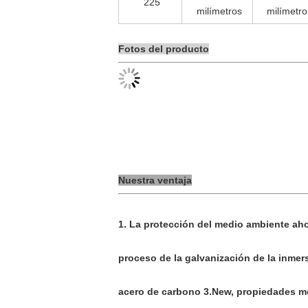
225
milímetros
milímetro
Fotos del producto
Nuestra ventaja
1. La protección del medio ambiente aho
proceso de la galvanización de la inmers
acero de carbono 3.New, propiedades mec