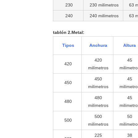
230
230 milímetros
63 m
240
240 milímetros
63 m
tablón 2.Metal:
Tipos
Anchura
Altura
420
45
420
milímetros
milímetro
450
45
450
milímetros
milímetro
480
45
480
milímetros
milímetro
500
50
500
milímetros
milímetro
225
38