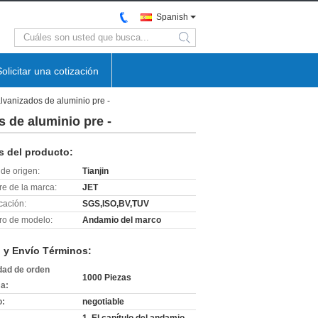
Spanish
search
Solicitar una cotización
alvanizados de aluminio pre -
s de aluminio pre -
s del producto:
de origen:
Tianjin
e de la marca:
JET
icación:
SGS,ISO,BV,TUV
o de modelo:
Andamio del marco
 y Envío Términos:
dad de orden
1000 Piezas
a:
o:
negotiable