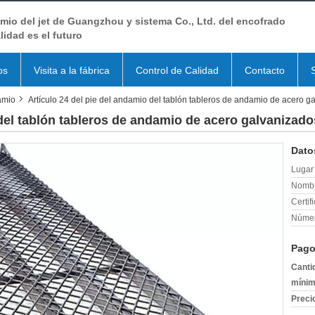
io del jet de Guangzhou y sistema Co., Ltd. del encofrado
lidad es el futuro
os
Visita a la fábrica
Control de Calidad
Contacto
amio
Artículo 24 del pie del andamio del tablón tableros de andamio de acero g
 del tablón tableros de andamio de acero galvanizado
Dato
Lugar 
Nombr
Certif
Númer
Pago
Canti
mínim
Preci