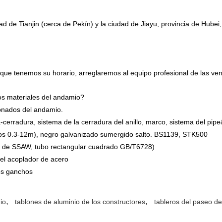
dad de Tianjin (cerca de Pekín) y la ciudad de Jiayu, provincia de Hubei
que tenemos su horario, arreglaremos al equipo profesional de las ven
os materiales del andamio?
cionados del andamio.
-cerradura, sistema de la cerradura del anillo, marco, sistema del pip
x (los 0.3-12m), negro galvanizado sumergido salto. BS1139, STK500
 de SSAW, tubo rectangular cuadrado GB/T6728)
el acoplador de acero
los ganchos
,
,
io
tablones de aluminio de los constructores
tableros del paseo d