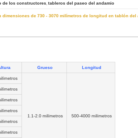
o de los constructores
tableros del paseo del andamio
,
 dimensiones de 730 - 3070 milímetros de longitud en tablón del
ltura
Grueso
Longitud
ilímetros
ilímetros
ilímetros
ilímetros
1.1-2.0 milímetros
500-4000 milímetros
ilímetros
ilímetros