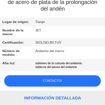
de acero de plata de la prolongación
del andén
CONTROL
DE
Lugar de origen:
Tianjin
CALIDAD
Nombre de la
JET
marca:
CONTÁCTENOS
Certificación:
SGS,ISO,BV,TUV
Número de
Andamio del marco
PIDA
modelo:
UNA
Alta luz:
,
tablones de la calzada del andamio
tableros del paseo del andamio
CITA
CONTACTO!
MAPA
DEL
INFORMACIÓN DETALLADA
SITIO