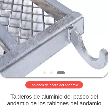
Jet
Scaffold
&
Formwork
System
Co.,
Ltd..
All
INICIO
Rights
Reserved.
PRODUCTOS
SOBRE
NOSOTROS
VISITA
A
Tablones de acero del andamio
LA
Tableros de aluminio del paseo del
FÁBRICA
andamio de los tablones del andamio