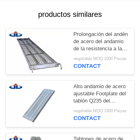
PRIVACY
productos similares
POLICY
Prolongación del andén
de acero del andamio
de la resistencia a la
corrosión del andamio
negotiable MOQ:1000 Piezas
de acero de los
CONTACT
tablones con el gancho
Alto andamio de acero
ajustable Footplate del
tablón Q235 del
andamio de Strengh
negotiable MOQ:1000 Piezas
CONTACT
Tablones de acero de