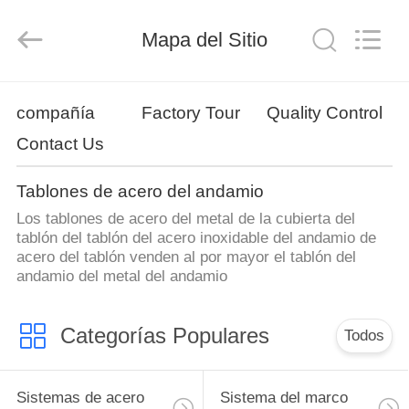
Jet
Scaffold
&
Mapa del Sitio
Formwork
System
Co.,
Ltd..
All
INICIO
Rights
Reserved.
compañía
Factory Tour
Quality Control
Contact Us
PRODUCTOS
Tablones de acero del andamio
SOBRE
Los tablones de acero del metal de la cubierta del
NOSOTROS
tablón del tablón del acero inoxidable del andamio de
acero del tablón venden al por mayor el tablón del
andamio del metal del andamio
VISITA
A
Categorías Populares
Todos
LA
FÁBRICA
Sistemas de acero
Sistema del marco