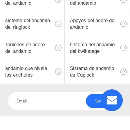
del andamio
del andamio
CONTROL
DE
sistema del andamio
Apoyos del acero del
del ringlock
andamio
CALIDAD
Tablones de acero
sistema del andamio
CONTÁCTENOS
del andamio
del kwikstage
PIDA
andamio que nivela
Sistema de andamio
los enchufes
de Cuplock
UNA
CITA
Suscriba
MAPA
DEL
SITIO